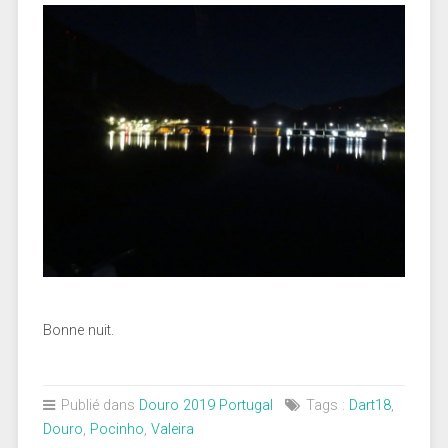
Bonne nuit.
Publié dans
Douro 2019 Portugal
Tags :
Dart18
,
Douro
,
Pocinho
,
Valeira