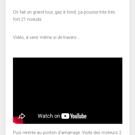
On fait un grand tour, gaz à fond, ça pousse très très
fort 21 noeuds.
Vidéo, à venir même si de travers…..
Puis rentrée au ponton d’amarrage. Visite des moteurs 2