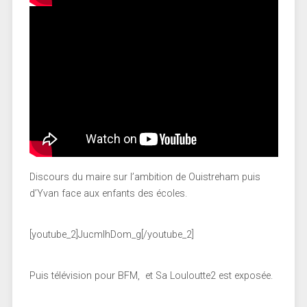
Discours du maire sur l’ambition de Ouistreham puis
d’Yvan face aux enfants des écoles.
[youtube_2]JucmlhDom_g[/youtube_2]
Puis télévision pour BFM, et Sa Louloutte2 est exposée.