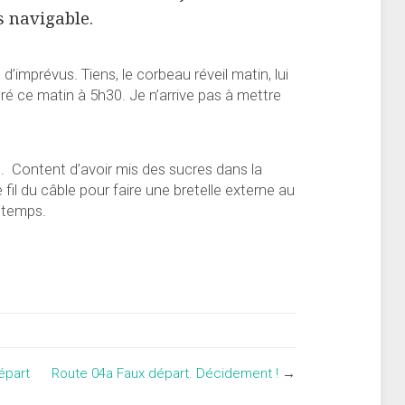
s navigable.
’imprévus. Tiens, le corbeau réveil matin, lui
ré ce matin à 5h30. Je n’arrive pas à mettre
é. Content d’avoir mis des sucres dans la
me fil du câble pour faire une bretelle externe au
s temps.
épart
Route 04a Faux départ. Décidement !
→