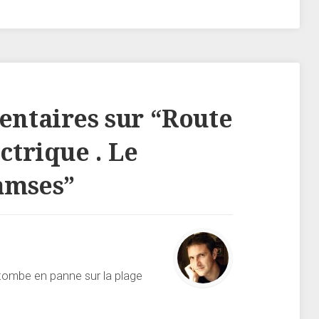
ntaires sur “
Route
ctrique . Le
amses
”
tombe en panne sur la plage